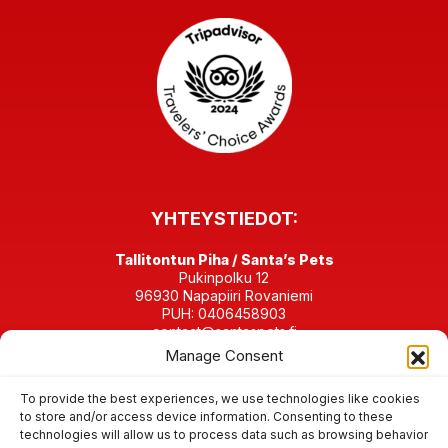
YHTEYSTIEDOT:
Tallitontun Piha / Santa’s Pets
Pukinpolku 12
96930 Napapiiri Rovaniemi
PUH: 0406458903
contact@santaspets.fi
Manage Consent
Y-tunnus 2280198-4
To provide the best experiences, we use technologies like cookies
KOTIELÄINPIHAMME SOMESSA:
to store and/or access device information. Consenting to these
technologies will allow us to process data such as browsing behavior