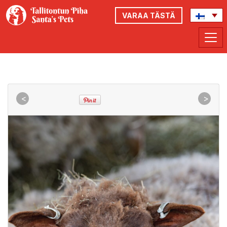
VARAA TÄSTÄ
<
>
<
>