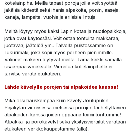
kotieläinpiha. Meillä tapaat poroja joille voit syöttää
jäkälää kädestä sekä ihania alpakoita, ponin, aaseja,
kaneja, lampaita, vuohia ja erilaisia lintuja.
Meiltä löytyy myös kaksi Lapin kotaa ja nuotiopaikkoja,
jotka ovat käytössäsi. Voit ostaa tontuilta makkaraa,
juotavaa, jäätelöä ym.. Talvella puistossamme on
liukurimäki, joka sopii myös perheen pienimmille.
Välineet mäkeen löytyvät meiltä. Tämä kaikki samalla
sisäänpääsymaksulla. Vierailua kotieläinpihalla ei
tarvitse varata etukäteen.
Lähde kävelylle porojen tai alpakoiden kanssa!
Mikä olisi hauskempaa kuin kävely Joulupukin
Pajakylän viereisessä metsässä porojen tai hellyttävien
alpakoiden kanssa joiden oppaana toimii tonttumme!
Alpakka- ja porokävelyt sekä yksityisvierailut varataan
etukäteen verkkokaupastamme (alla).