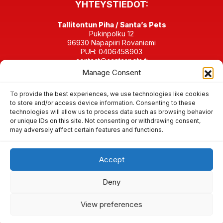
YHTEYSTIEDOT:
Tallitontun Piha / Santa’s Pets
Pukinpolku 12
96930 Napapiiri Rovaniemi
PUH: 0406458903
contact@santaspets.fi
Manage Consent
Y-tunnus 2280198-4
To provide the best experiences, we use technologies like cookies
KOTIELÄINPIHAMME SOMESSA:
to store and/or access device information. Consenting to these
technologies will allow us to process data such as browsing behavior
or unique IDs on this site. Not consenting or withdrawing consent,
may adversely affect certain features and functions.
Accept
Käyttö- ja peruutusehdot
Yksityisyys & evästeet
Deny
© 2026 Tallitontun Piha / Santa’s Pets- Napapiiri –
Joulupukin Pajakylä Rovaniemi Lappi – porot & alpakat –
Web design:
Joulupukki TV
&
Santatelevision
View preferences