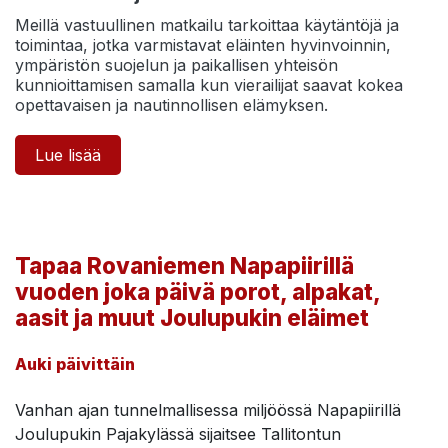
Meillä vastuullinen matkailu tarkoittaa käytäntöjä ja
toimintaa, jotka varmistavat eläinten hyvinvoinnin,
ympäristön suojelun ja paikallisen yhteisön
kunnioittamisen samalla kun vierailijat saavat kokea
opettavaisen ja nautinnollisen elämyksen.
Lue lisää
Tapaa Rovaniemen Napapiirillä
vuoden joka päivä porot, alpakat,
aasit ja muut Joulupukin eläimet
Auki päivittäin
Vanhan ajan tunnelmallisessa miljöössä Napapiirillä
Joulupukin Pajakylässä sijaitsee Tallitontun