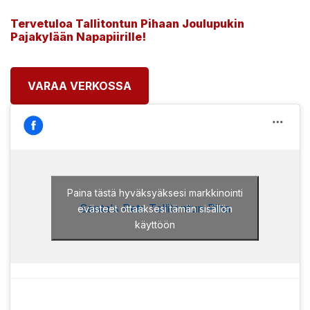
Tervetuloa Tallitontun Pihaan Joulupukin
Pajakylään Napapiirille!
VARAA VERKOSSA
Paina tästä hyväksyäksesi markkinointi
Santa's Pets Tallitontun Piha
evästeet ottaaksesi tämän sisällön
käyttöön