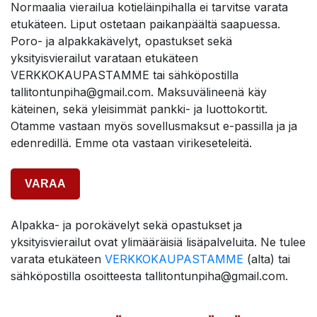
Normaalia vierailua kotieläinpihalla ei tarvitse varata
etukäteen. Liput ostetaan paikanpäältä saapuessa.
Poro- ja alpakkakävelyt, opastukset sekä
yksityisvierailut varataan etukäteen
VERKKOKAUPASTAMME tai sähköpostilla
tallitontunpiha@gmail.com. Maksuvälineenä käy
käteinen, sekä yleisimmät pankki- ja luottokortit.
Otamme vastaan myös sovellusmaksut e-passilla ja ja
edenredillä. Emme ota vastaan virikeseteleitä.
VARAA
Alpakka- ja porokävelyt sekä opastukset ja
yksityisvierailut ovat ylimääräisiä lisäpalveluita. Ne tulee
varata etukäteen
VERKKOKAUPASTAMME
(alta) tai
sähköpostilla osoitteesta tallitontunpiha@gmail.com.