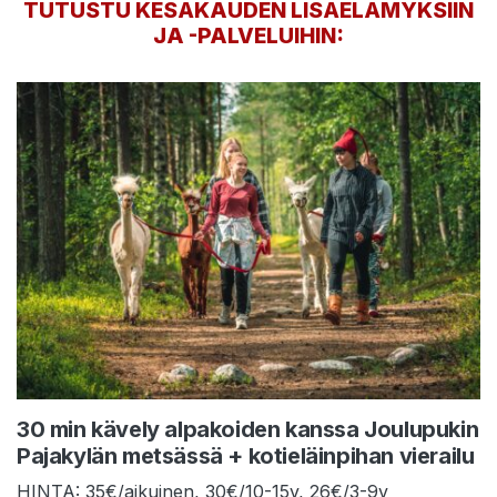
TUTUSTU KESÄKAUDEN LISÄELÄMYKSIIN
JA -PALVELUIHIN:
30 min kävely alpakoiden kanssa Joulupukin
Pajakylän metsässä + kotieläinpihan vierailu
HINTA: 35€/aikuinen, 30€/10-15v, 26€/3-9v