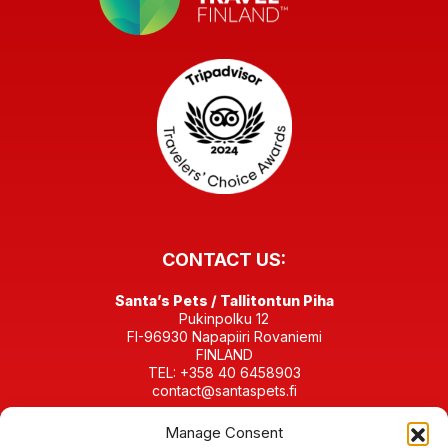
CONTACT US:
Santa’s Pets / Tallitontun Piha
Pukinpolku 12
FI-96930 Napapiiri Rovaniemi
FINLAND
TEL: +358 40 6458903
contact@santaspets.fi
Manage Consent
Business ID 2280198-4