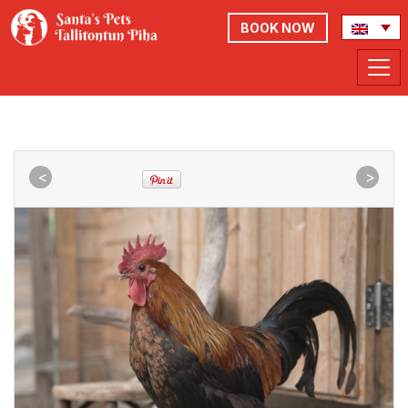
BOOK NOW
<
>
<
>