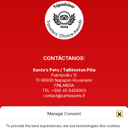
CONTÁCTANOS:
Santa’s Pets / Tallitontun Piha
Pukinpolku 12
FI-96930 Napapiiri Rovaniemi
FINLANDIA
TEL: +358 40 6458903
contact@santaspets.fi
Business ID 2280198-4
Manage Consent
EN LAS REDES SOCIALES:
To provide the best experiences, we use technologies like cookies