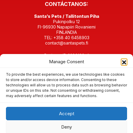
CONTÁCTANOS:
Santa’s Pets / Tallitontun Piha
Pukinpolku 12
FI-96930 Napapiiri Rovaniemi
FINLANDIA
TEL: +358 40 6458903
contact@santaspets.fi
Business ID 2280198-4
Manage Consent
EN LAS REDES SOCIALES:
To provide the best experiences, we use technologies like cookies
to store and/or access device information. Consenting to these
technologies will allow us to process data such as browsing behavior
or unique IDs on this site. Not consenting or withdrawing consent,
may adversely affect certain features and functions.
Condiciones de uso y política de cancelación
Cookies & Privacy Policy
Accept
© 2026 Santa’s Pets Animales de Papá Noel,
Laponia
– El
Santa Claus Village
– Círculo
Pueblo de
Papá Noel
Deny
Polar Ártico, Rovaniemi
, Finlandia.