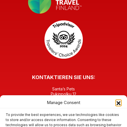
KONTAKTIEREN SIE UNS:
Santa’s Pets
Pukinpolku 12
FI-96930 Napapiiri Rovaniemi
Manage Consent
FINNLAND
TEL: +358 40 6458903
contact@santaspets.fi
To provide the best experiences, we use technologies like cookies
to store and/or access device information. Consenting to these
technologies will allow us to process data such as browsing behavior