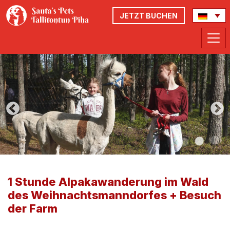
JETZT BUCHEN
1 Stunde Alpakawanderung im Wald
des Weihnachtsmanndorfes + Besuch
der Farm